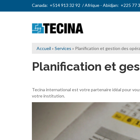
Aller
Canada: +514 913 32 92 / Afrique - Abidjan: +225 77 
au
contenu
principal
Accueil
Services
Planification et gestion des opér
Fil
Planification et ge
d'Ariane
Tecina international est votre partenaire idéal pour vou
votre institution.